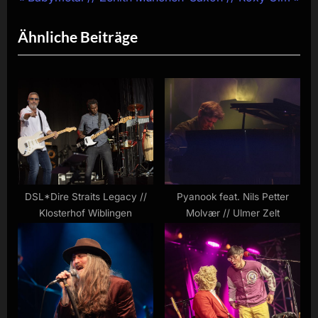
Beitragsnavigation
r
e
Ähnliche Beiträge
e
x
v
t
i
P
o
o
u
s
s
t
P
:
o
s
DSL*Dire Straits Legacy //
Pyanook feat. Nils Petter
Klosterhof Wiblingen
Molvær // Ulmer Zelt
t
: