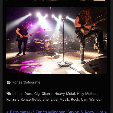
Konzertfotografie
Tags:
,
,
,
,
,
,
bühne
Doro
Gig
Gitarre
Heavy Metal
Holy Mother
,
,
,
,
,
,
Konzert
Konzertfotografie
Live
Musik
Rock
Ulm
Warlock
P
N
Babymetal // Zenith München
Saxon // Roxy Ulm