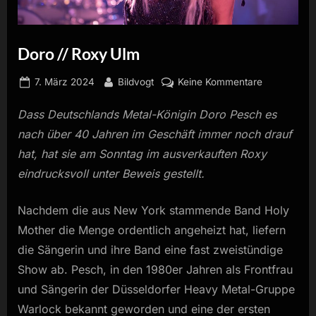
Doro // Roxy Ulm
Posted
By
zu
7. März 2024
Bildvogt
Keine Kommentare
on
Doro
Dass Deutschlands Metal-Königin Doro Pesch es
//
Roxy
nach über 40 Jahren im Geschäft immer noch drauf
Ulm
hat, hat sie am Sonntag im ausverkauften Roxy
eindrucksvoll unter Beweis gestellt.
Nachdem die aus New York stammende Band Holy
Mother die Menge ordentlich angeheizt hat, liefern
die Sängerin und ihre Band eine fast zweistündige
Show ab. Pesch, in den 1980er Jahren als Frontfrau
und Sängerin der Düsseldorfer Heavy Metal-Gruppe
Warlock bekannt geworden und eine der ersten