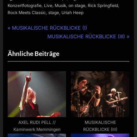
,
,
,
,
,
Konzertfotografie
Live
Musik
on stage
Rick Springfield
,
,
Rock Meets Classic
stage
Uriah Heep
Beitragsnavigation
P
MUSIKALISCHE RÜCKBLICKE (I)
r
N
MUSIKALISCHE RÜCKBLICKE (III)
e
e
Ähnliche Beiträge
v
x
i
t
o
P
u
o
s
s
P
t
o
:
s
t
AXEL RUDI PELL //
MUSIKALISCHE
Kaminwerk Memmingen
RÜCKBLICKE (III)
: