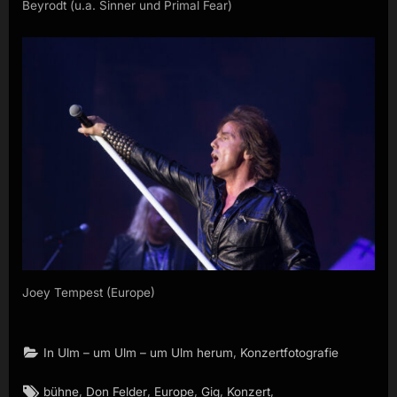
Beyrodt (u.a. Sinner und Primal Fear)
Joey Tempest (Europe)
,
In Ulm – um Ulm – um Ulm herum
Konzertfotografie
Tags:
,
,
,
,
,
bühne
Don Felder
Europe
Gig
Konzert