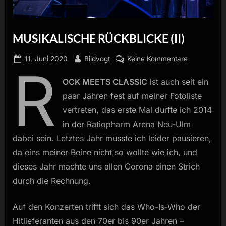
MUSIKALISCHE RÜCKBLICKE (II)
Posted
By
zu
11. Juni 2020
Bildvogt
Keine Kommentare
R
on
MUSIKALIS
OCK MEETS CLASSIC
ist auch seit ein
RÜCKBLIC
(II)
paar Jahren fest auf meiner Fotoliste
vertreten, das erste Mal durfte ich 2014
in der Ratiopharm Arena Neu-Ulm
dabei sein. Letztes Jahr musste ich leider pausieren,
da eins meiner Beine nicht so wollte wie ich, und
dieses Jahr machte uns allen Corona einen Strich
durch die Rechnung.
Auf den Konzerten trifft sich das Who-Is-Who der
Hitlieferanten aus den 70er bis 90er Jahren –