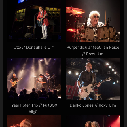
s
s
P
t
o
:
s
t
:
Otto // Donauhalle Ulm
Purpendicular feat. Ian Paice
// Roxy Ulm
Yasi Hofer Trio // kultBOX
Danko Jones // Roxy Ulm
Allgäu