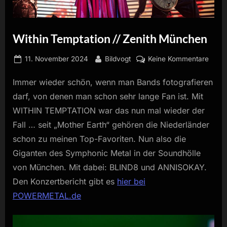
Within Temptation // Zenith München
Posted
By
zu
11. November 2024
Bildvogt
Keine Kommentare
on
Withi
Immer wieder schön, wenn man Bands fotografieren
Tempt
//
darf, von denen man schon sehr lange Fan ist. Mit
Zenit
WITHIN TEMPTATION war das nun mal wieder der
Münc
Fall … seit „Mother Earth“ gehören die Niederländer
schon zu meinen Top-Favoriten. Nun also die
Giganten des Symphonic Metal in der Soundhölle
von München. Mit dabei: BLIND8 und ANNISOKAY.
Den Konzertbericht gibt es
hier bei
POWERMETAL.de