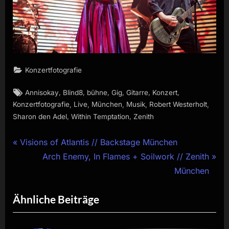
Konzertfotografie
Tags:
,
,
,
,
,
,
Annisokay
Blind8
bühne
Gig
Gitarre
Konzert
,
,
,
,
,
Konzertfotografie
Live
München
Musik
Robert Westerholt
,
,
Sharon den Adel
Within Temptation
Zenith
Beitragsnavigation
P
Visions of Atlantis // Backstage München
r
N
Arch Enemy, In Flames + Soilwork // Zenith
e
e
München
v
x
Ähnliche Beiträge
i
t
o
P
u
o