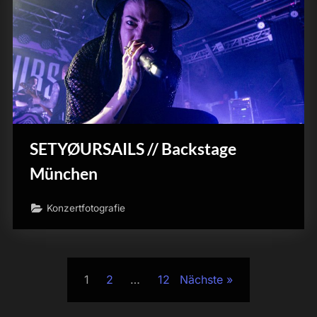
SETYØURSAILS // Backstage
München
Konzertfotografie
Seitennummerierung
1
2
…
12
Nächste
der