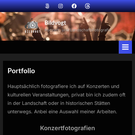
Skip
Bildvogt
Bildvogt
Bildvogt
Bildvogt
to
@
@
@
@
500px
instagram
facebook
Threads
content
Bildvogt
Konzert- und Landschaftsfotografie
Portfolio
Hauptsächlich fotografiere ich auf Konzerten und
kulturellen Veranstaltungen, privat bin ich zudem oft
in der Landschaft oder in historischen Stätten
unterwegs. Anbei eine Auswahl meiner Arbeiten.
Konzertfotografien