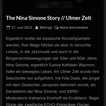
The Nina Simone Story // Ulmer Zelt
Posted
By
zu
27. Juni 2023
Bildvogt
Keine Kommentare
on
The
Eigentlich wollte sie klassische Konzertpianistin
Nina
Simone
werden, ihre Wege führten sie aber in verruchte
Story
Lokale, in die Jazzmusik und auch in die
//
Bürgerrechtsbewegungen der 50er und 60er Jahre.
Ulmer
Nina Simone, eigentlich Eunice Kathleen Waymon,
Zelt
hatte ein bewegtes Leben. Ilm Ulmer Zelt wurde ihre
Geschichte nun aufgeführt, mit Fola Dada, die jüngst
mit dem Deutschen Jazzpreis dekoriert wurde, als
Darstellerin der Nina Simone, und SWR2-
Moderatorin Katharina Eickhoff als Erzählerin. Regie
führte der zweifache ECHO-Preisträger Florian