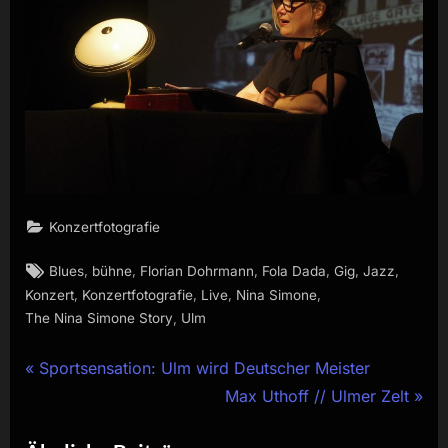
Konzertfotografie
Tags:
,
,
,
,
,
,
Blues
bühne
Florian Dohrmann
Fola Dada
Gig
Jazz
,
,
,
,
Konzert
Konzertfotografie
Live
Nina Simone
,
The Nina Simone Story
Ulm
Beitragsnavigation
P
Sportsensation: Ulm wird Deutscher Meister
r
N
Max Uthoff // Ulmer Zelt
e
e