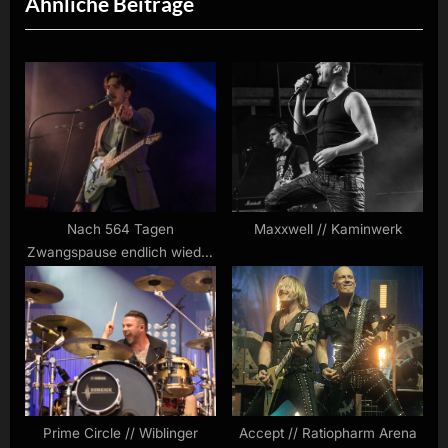
Ähnliche Beiträge
v
x
i
t
o
P
u
o
s
s
P
t
o
:
s
t
Nach 564 Tagen
Maxxwell // Kaminwerk
Zwangspause endlich wieder
:
Konzertfotos
Prime Circle // Wiblinger
Accept // Ratiopharm Arena