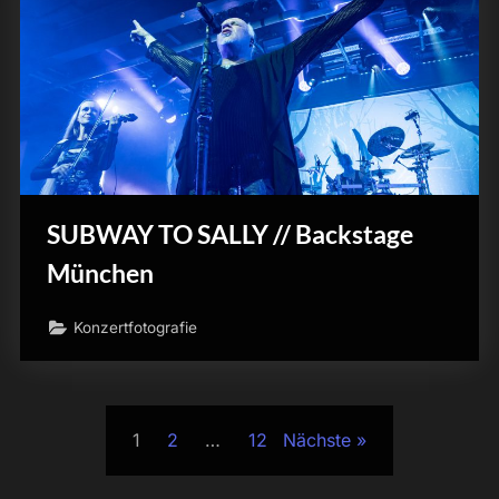
SUBWAY TO SALLY // Backstage
München
Konzertfotografie
Seitennummerierung
1
2
…
12
Nächste
der