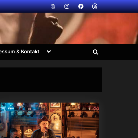
Bildvogt
Bildvogt
Bildvogt
Bildvogt
@
@
@
@
500px
instagram
facebook
Threads
Toggle
essum & Kontakt
Toggle
sub-
menu
search
form