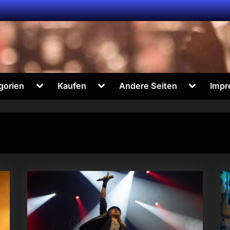
Toggle
Toggle
Toggle
gorien
Kaufen
Andere Seiten
Impr
sub-
sub-
sub-
menu
menu
menu