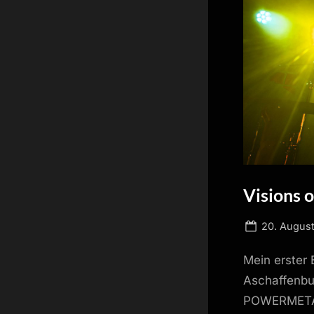
Visions o
Posted
20. Augus
on
Mein erster 
Aschaffenbu
POWERMETAL.D