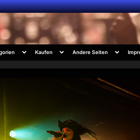
Toggle
Toggle
Toggle
gorien
Kaufen
Andere Seiten
Impr
sub-
sub-
sub-
menu
menu
menu