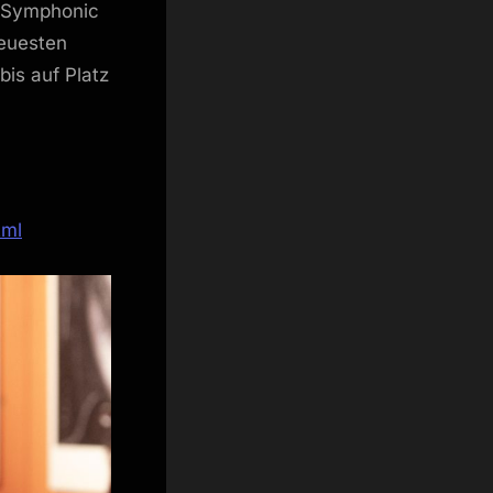
e Symphonic
neuesten
is auf Platz
tml