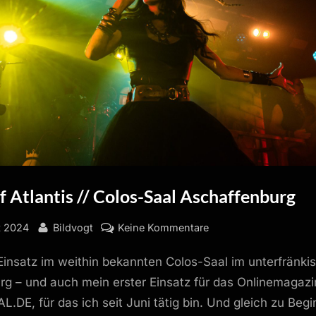
f Atlantis // Colos-Saal Aschaffenburg
By
zu
t 2024
Bildvogt
Keine Kommentare
Visions
Einsatz im weithin bekannten Colos-Saal im unterfränki
of
Atlantis
rg – und auch mein erster Einsatz für das Onlinemagazi
//
E, für das ich seit Juni tätig bin. Und gleich zu Begi
Colos-