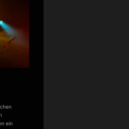
schen
n
nn ein