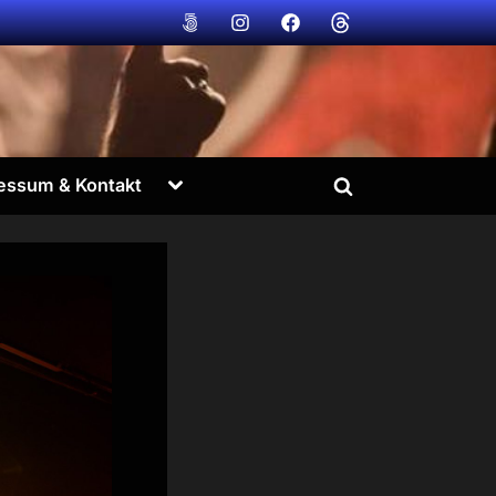
Bildvogt
Bildvogt
Bildvogt
Bildvogt
@
@
@
@
500px
instagram
facebook
Threads
Toggle
essum & Kontakt
Toggle
sub-
menu
search
form