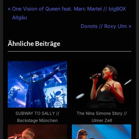
Beitragsnavigation
P
One Vision of Queen feat. Marc Martel // bigBOX
r
Allgäu
e
N
Donots // Roxy Ulm
v
e
Ähnliche Beiträge
i
x
o
t
u
P
s
o
P
s
o
t
s
:
t
:
SUBWAY TO SALLY //
The Nina Simone Story //
Backstage München
Ulmer Zelt