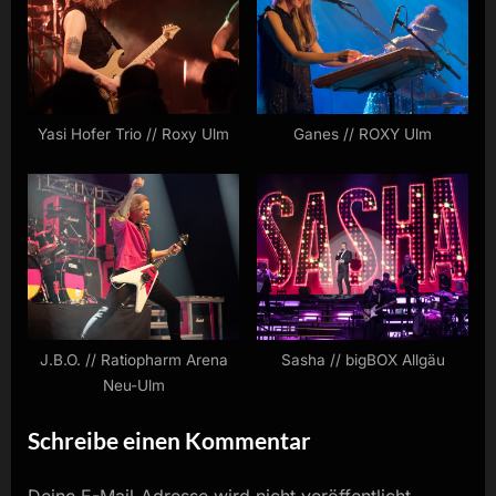
Yasi Hofer Trio // Roxy Ulm
Ganes // ROXY Ulm
J.B.O. // Ratiopharm Arena
Sasha // bigBOX Allgäu
Neu-Ulm
Schreibe einen Kommentar