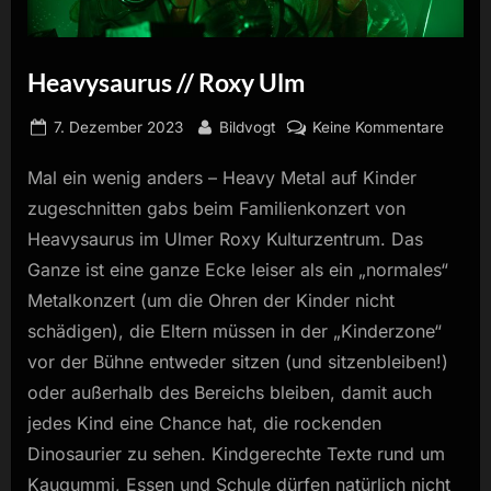
Heavysaurus // Roxy Ulm
Posted
By
zu
7. Dezember 2023
Bildvogt
Keine Kommentare
on
Heavy
Mal ein wenig anders – Heavy Metal auf Kinder
//
Roxy
zugeschnitten gabs beim Familienkonzert von
Ulm
Heavysaurus im Ulmer Roxy Kulturzentrum. Das
Ganze ist eine ganze Ecke leiser als ein „normales“
Metalkonzert (um die Ohren der Kinder nicht
schädigen), die Eltern müssen in der „Kinderzone“
vor der Bühne entweder sitzen (und sitzenbleiben!)
oder außerhalb des Bereichs bleiben, damit auch
jedes Kind eine Chance hat, die rockenden
Dinosaurier zu sehen. Kindgerechte Texte rund um
Kaugummi, Essen und Schule dürfen natürlich nicht