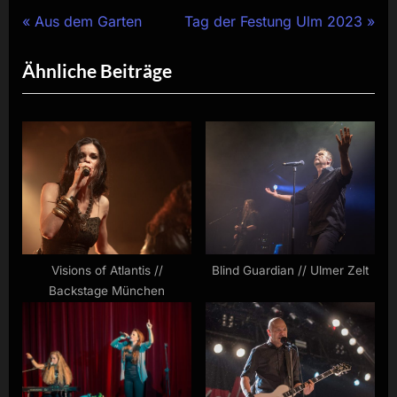
Beitragsnavigation
P
N
Aus dem Garten
Tag der Festung Ulm 2023
r
e
Ähnliche Beiträge
e
x
v
t
i
P
o
o
u
s
s
t
P
:
o
s
Visions of Atlantis //
Blind Guardian // Ulmer Zelt
Backstage München
t
: