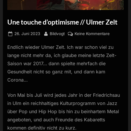
Une touche d’optimisme // Ulmer Zelt
Posted
By
zu
26. Juni 2023
Bildvogt
Keine Kommentare
on
Une
Endlich wieder Ulmer Zelt. Ich war schon viel zu
touche
d’optimism
lange nicht mehr da, ich glaube meine letzte Zelt-
//
Saison war 2017… dann spielte mehrfach die
Ulmer
Gesundheit nicht so ganz mit, und dann kam
Zelt
Corona…
Von Mai bis Juli wird jedes Jahr in der Friedrichsau
in Ulm ein reichhaltiges Kulturprogramm von Jazz
über Pop und Hip Hop bis hin zu beinhartem Metal
angeboten, und auch Freunde des Kabaretts
kommen definitiv nicht zu kurz.