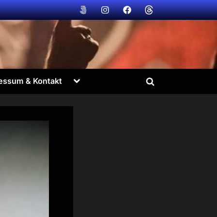
Bildvogt
Bildvogt
Bildvogt
Bildvogt
@
@
@
@
500px
instagram
facebook
Threads
Toggle
essum & Kontakt
Toggle
sub-
menu
search
form