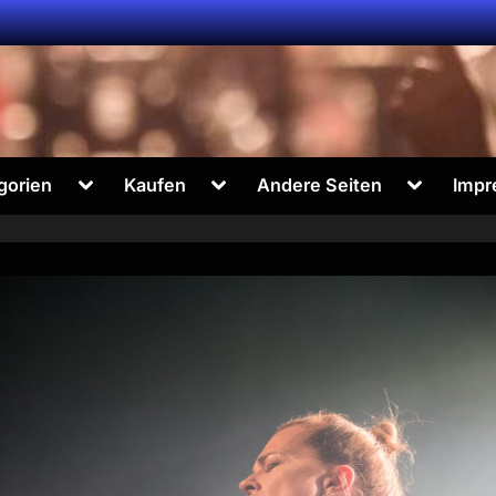
Toggle
Toggle
Toggle
gorien
Kaufen
Andere Seiten
Impr
sub-
sub-
sub-
menu
menu
menu