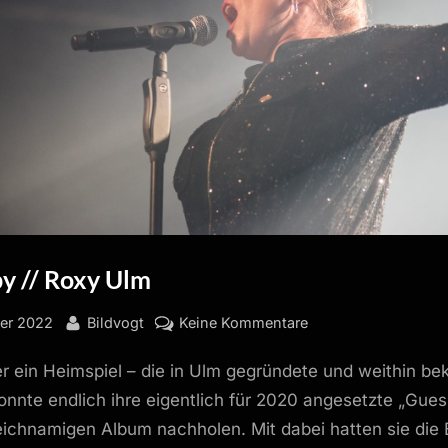
y // Roxy Ulm
By
zu
er 2022
Bildvogt
Keine Kommentare
Die
r ein Heimspiel – die in Ulm gegründete und weithin b
Happy
//
nnte endlich ihre eigentlich für 2020 angesetzte „Gue
Roxy
eichnamigen Album nachholen. Mit dabei hatten sie die
Ulm