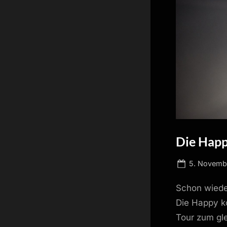
Die Happ
Posted
5. Novemb
on
Schon wiede
Die Happy ko
Tour zum gl