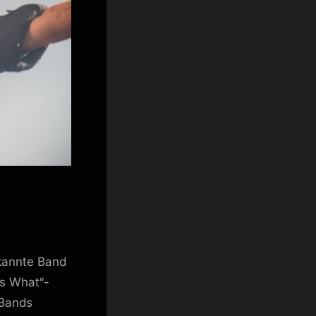
ekannte Band
ss What“-
 Bands