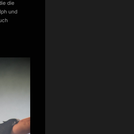
ie die
lph und
uch