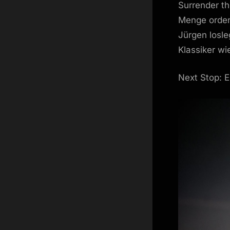
Surrender t
Menge orden
Jürgen losl
Klassiker wi
Next Stop: E