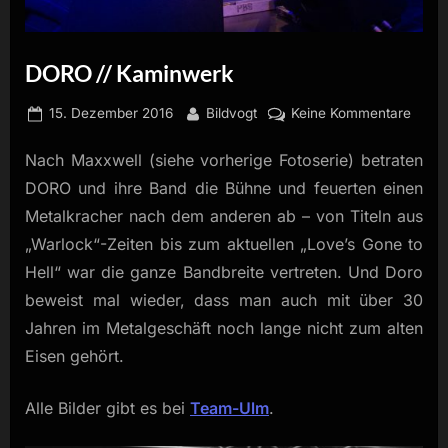
DORO // Kaminwerk
Posted
By
zu
15. Dezember 2016
Bildvogt
Keine Kommentare
on
DOR
Nach Maxxwell (siehe vorherige Fotoserie) betraten
//
Kami
DORO und ihre Band die Bühne und feuerten einen
Metalkracher nach dem anderen ab – von Titeln aus
„Warlock“-Zeiten bis zum aktuellen „Love’s Gone to
Hell“ war die ganze Bandbreite vertreten. Und Doro
beweist mal wieder, dass man auch mit über 30
Jahren im Metalgeschäft noch lange nicht zum alten
Eisen gehört.
Alle Bilder gibt es bei
Team-Ulm
.