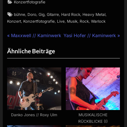
Konzertfotografie
Tags:
,
,
,
,
,
,
bühne
Doro
Gig
Gitarre
Hard Rock
Heavy Metal
,
,
,
,
,
Konzert
Konzertfotografie
Live
Musik
Rock
Warlock
Beitragsnavigation
P
N
Maxxwell // Kaminwerk
Yasi Hofer // Kaminwerk
r
e
Ähnliche Beiträge
e
x
v
t
i
P
o
o
u
s
s
t
P
:
o
s
Danko Jones // Roxy Ulm
MUSIKALISCHE
RÜCKBLICKE (I)
t