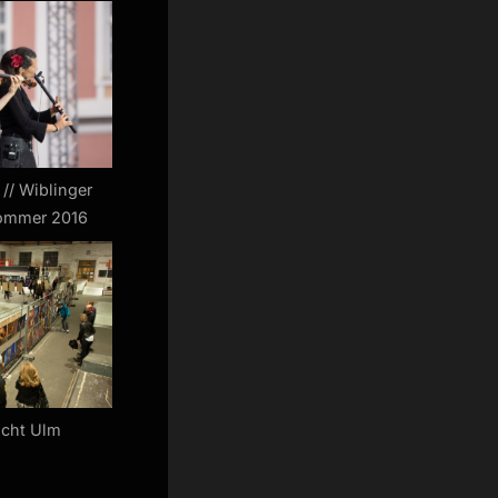
// Wiblinger
ommer 2016
acht Ulm