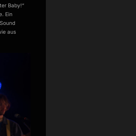
ter Baby!“
. Ein
 Sound
wie aus