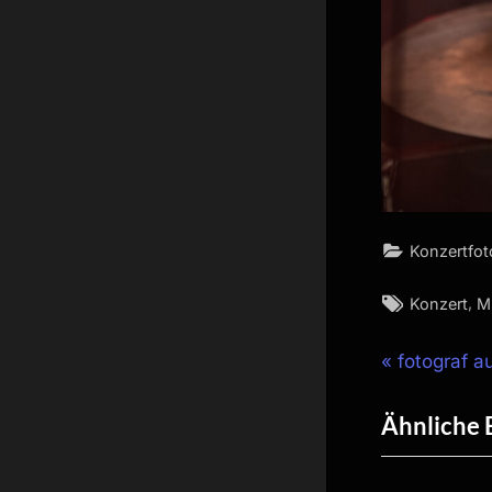
Konzertfot
Tags:
,
Konzert
M
Beitrag
P
fotograf 
r
Ähnliche 
e
v
i