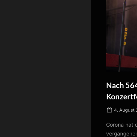
Nach 564
Konzertf
Posted
4. August 
on
Corona hat 
vergangenen