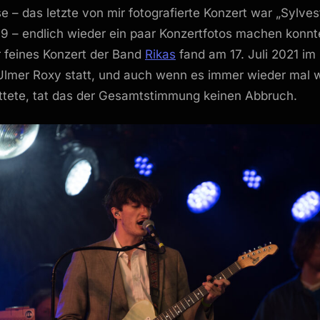
Zwangspause
– das letzte von mir fotografierte Konzert war „Sylves
endlich
9 – endlich wieder ein paar Konzertfotos machen konnte
wieder
r feines Konzert der Band
Rikas
fand am 17. Juli 2021 im
Konzertfotos
Ulmer Roxy statt, und auch wenn es immer wieder mal 
ttete, tat das der Gesamtstimmung keinen Abbruch.