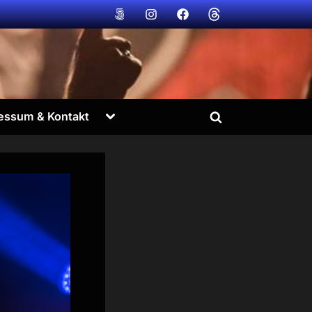
Bildvogt
Bildvogt
Bildvogt
Bildvogt
@
@
@
@
500px
instagram
facebook
Threads
Toggle
essum & Kontakt
Toggle
sub-
menu
search
form