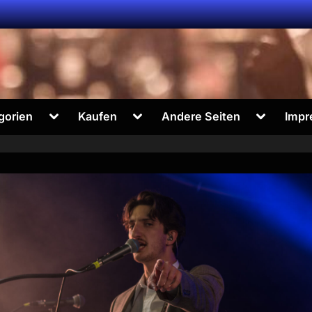
Toggle
Toggle
Toggle
gorien
Kaufen
Andere Seiten
Impr
sub-
sub-
sub-
menu
menu
menu