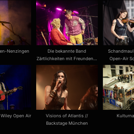
o
s
t
:
ngen-Nenzingen
Die bekannte Band
Schandmaul 
Zärtlichkeiten mit Freunden //
Open-Air S
Ulmer Zelt
 Wiley Open Air
Visions of Atlantis //
Kulturn
Backstage München