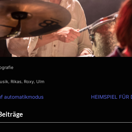
ografie
,
,
,
usik
Rikas
Roxy
Ulm
snavigation
N
auf automatikmodus
HEIMSPIEL FÜR 
e
Beiträge
x
t
P