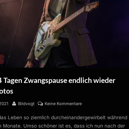
 Tagen Zwangspause endlich wieder
otos
By
zu
2021
Bildvogt
Keine Kommentare
Nach
das Leben so ziemlich durcheinandergewirbelt während 
564
Tagen
 Monate. Umso schöner ist es, dass ich nun nach der