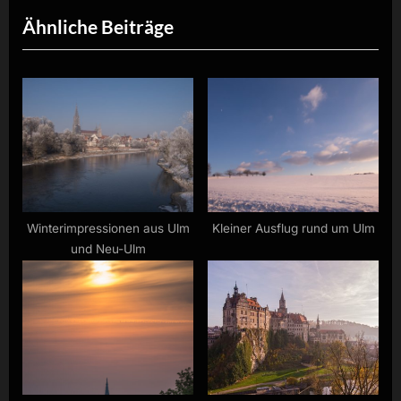
e
e
Ähnliche Beiträge
v
x
i
t
o
P
u
o
s
s
P
t
o
:
s
t
Winterimpressionen aus Ulm
Kleiner Ausflug rund um Ulm
und Neu-Ulm
: