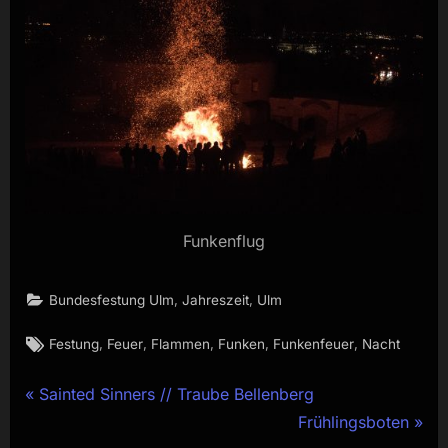
Funkenflug
,
,
Bundesfestung Ulm
Jahreszeit
Ulm
Tags:
,
,
,
,
,
Festung
Feuer
Flammen
Funken
Funkenfeuer
Nacht
Beitragsnavigation
P
Sainted Sinners // Traube Bellenberg
r
N
Frühlingsboten