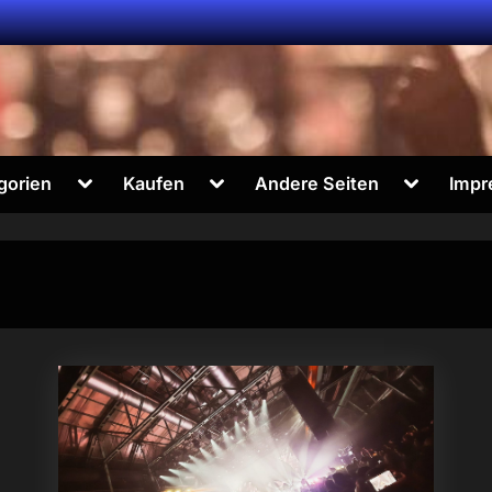
Toggle
Toggle
Toggle
gorien
Kaufen
Andere Seiten
Impr
sub-
sub-
sub-
menu
menu
menu