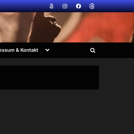
Bildvogt
Bildvogt
Bildvogt
Bildvogt
@
@
@
@
500px
instagram
facebook
Threads
Toggle
essum & Kontakt
Toggle
sub-
menu
search
form