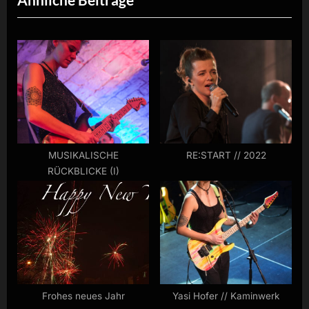
o
t
u
P
s
o
P
s
o
t
s
:
t
:
MUSIKALISCHE
RE:START // 2022
RÜCKBLICKE (I)
Frohes neues Jahr
Yasi Hofer // Kaminwerk