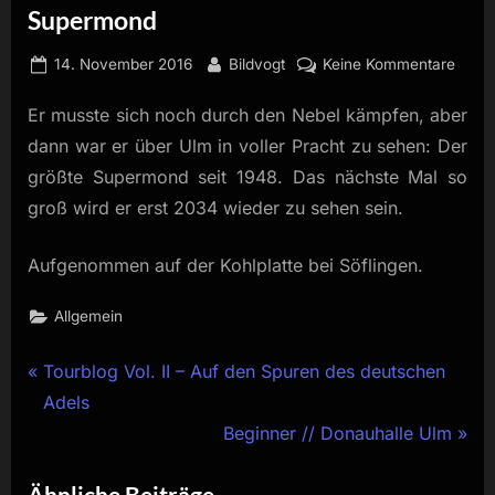
Supermond
Posted
By
zu
14. November 2016
Bildvogt
Keine Kommentare
on
Supe
Er musste sich noch durch den Nebel kämpfen, aber
dann war er über Ulm in voller Pracht zu sehen: Der
größte Supermond seit 1948. Das nächste Mal so
groß wird er erst 2034 wieder zu sehen sein.
Aufgenommen auf der Kohlplatte bei Söflingen.
Allgemein
Beitragsnavigation
P
Tourblog Vol. II – Auf den Spuren des deutschen
r
Adels
e
N
Beginner // Donauhalle Ulm
v
e
Ähnliche Beiträge
i
x