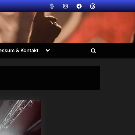
Bildvogt
Bildvogt
Bildvogt
Bildvogt
@
@
@
@
500px
instagram
facebook
Threads
Toggle
essum & Kontakt
Toggle
sub-
menu
search
form