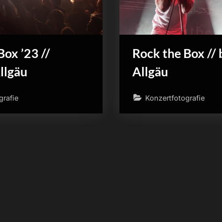
Box ’23 //
Rock the Box //
llgäu
Allgäu
grafie
Konzertfotografie