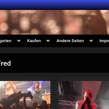
Toggle
Toggle
Toggle
gorien
Kaufen
Andere Seiten
Impr
sub-
sub-
sub-
menu
menu
menu
Fred