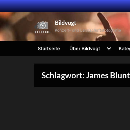
Skip
to
content
Bildvogt
Konzert- und Landschaftsfotografie
Toggle
Startseite
Über Bildvogt
Kate
sub-
menu
Schlagwort:
James Blunt